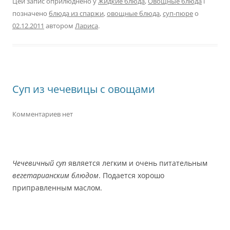
Цей запис оприлюднено у
Жидкие блюда
,
Овощные блюда
і
позначено
блюда из спаржи
,
овощные блюда
,
суп-пюре
о
02.12.2011
автором
Лариса
.
Суп из чечевицы с овощами
Комментариев нет
Чечевичный суп
является легким и очень питательным
вегетарианским блюдом
. Подается хорошо
приправленным маслом.