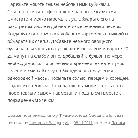
Нарежьте мякоть тыквы небольшими кубиками.
Очищенный картофель так же нарежьте кубиками.
Очистите и мелко нарежьте лук. Обжарьте его на
разогретом масле и добавьте измельченный чеснок.
Когда лук станет мягким добавьте картофель с тыквой и
обжарьте их слегка. Добавьте немного овощного
бульона, связанных в пучок веточек зелени и варите 20-
25 минут на слабом огне. Добавляйте бульон по мере
необходимости. По истечении времени, выньте пучок
зелени и смешайте суп в блендере до получения
однородной массы. Посыпьте солью, перцем и корицей.
Подавайте теплым. По желанию вы можете посыпать
пюре тертым сыром пармезан и подать суп вместе с
поджаренным хлебом.
Цей запис оприлюднено у
Жидкие блюда
,
Овощные блюда
і
позначено
овощные блюда
,
суп
о
08.11.2011
автором
Лариса
.