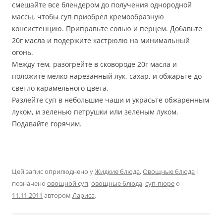
смешайте все блендером до получения однородной
массы, чтобы суп приобрел кремообразную
консистенцию. Приправьте солью и перцем. Добавьте
20г масла и подержите кастрюлю на минимальный
огонь.
Между тем, разогрейте в сковороде 20г масла и
положите мелко нарезанный лук, сахар, и обжарьте до
светло карамельного цвета.
Разлейте суп в небольшие чаши и украсьте обжаренным
луком, и зеленью петрушки или зеленым луком.
Подавайте горячим.
Цей запис оприлюднено у
Жидкие блюда
,
Овощные блюда
і
позначено
овощной суп
,
овощные блюда
,
суп-пюре
о
11.11.2011
автором
Лариса
.