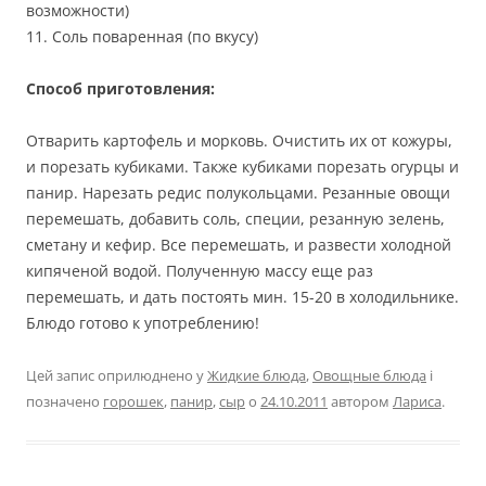
возможности)
11. Соль поваренная (по вкусу)
Способ приготовления:
Отварить картофель и морковь. Очистить их от кожуры,
и порезать кубиками. Также кубиками порезать огурцы и
панир. Нарезать редис полукольцами. Резанные овощи
перемешать, добавить соль, специи, резанную зелень,
сметану и кефир. Все перемешать, и развести холодной
кипяченой водой. Полученную массу еще раз
перемешать, и дать постоять мин. 15-20 в холодильнике.
Блюдо готово к употреблению!
Цей запис оприлюднено у
Жидкие блюда
,
Овощные блюда
і
позначено
горошек
,
панир
,
сыр
о
24.10.2011
автором
Лариса
.