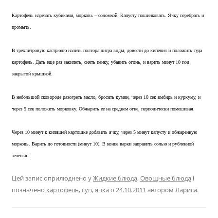
Картофель нарезать кубиками, морковь – соломкой. Капусту пошинковать. Ячку перебрать и
промыть.
В трехлитровую кастрюлю налить полтора литра воды, довести до кипения и положить туда
картофель. Дать еще раз закипеть, снять пенку, убавить огонь, и варить минут 10 под
закрытой крышкой.
В небольшой сковороде разогреть масло, бросить кумин, через 10 сек имбирь и куркуму, и
через 5 сек положить морковку. Обжарить ее на среднем огне, периодически помешивая.
Через 10 минут к кипящей картошке добавить ячку, через 5 минут капусту и обжаренную
морковь. Варить до готовности (минут 10). В конце варки заправить солью и рубленной
зеленью.
Цей запис оприлюднено у
Жидкие блюда
,
Овощные блюда
і
позначено
картофель
,
суп
,
ячка
о
24.10.2011
автором
Лариса
.