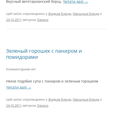
Вкусный вегетарианский борщ.
Читати далі
→
Цей запис оприлюднено у
Жидкие блюда
,
Овощные блюда
о
24.10.2011
автором
Лариса
.
Зеленый горошек с паниром и
помидорами
Комментариев нет
Некое подобие супа с паниром и зеленым горошком
Читати далі
→
Цей запис оприлюднено у
Жидкие блюда
,
Овощные блюда
о
24.10.2011
автором
Лариса
.