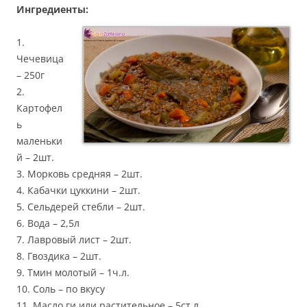
Ингредиенты:
1.
Чечевица
– 250г
2.
Картофел
ь
маленьки
й – 2шт.
3. Морковь средняя – 2шт.
4. Кабачки цуккини – 2шт.
5. Сельдерей стебли – 2шт.
6. Вода – 2,5л
7. Лавровый лист – 2шт.
8. Гвоздика – 2шт.
9. Тмин молотый – 1ч.л.
10. Соль – по вкусу
11. Масло ги или растительное – 5ст.л.