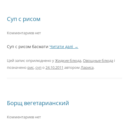
Суп с рисом
Комментариев нет
Суп с рисом басмати
Читати далі
→
Цей запис оприлюднено у
Жидкие блюда
,
Овощные блюда
і
позначено
рис
,
суп
о
24.10.2011
автором
Лариса
.
Борщ вегетарианский
Комментариев нет