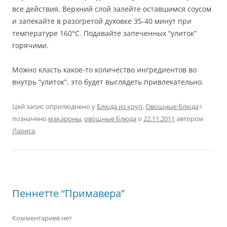
все действия. Верхний слой залейте оставшимся соусом
и запекайте в разогретой духовке 35-40 минут при
температуре 160°С. Подавайте запеченных “улиток”
горячими.
Можно класть какое-то количество ингредиентов во
внутрь “улиток”, это будет выглядеть привлекательно.
Цей запис оприлюднено у
Блюда из круп
,
Овощные блюда
і
позначено
макароны
,
овощные блюда
о
22.11.2011
автором
Лариса
.
Пеннетте “Примавера”
Комментариев нет