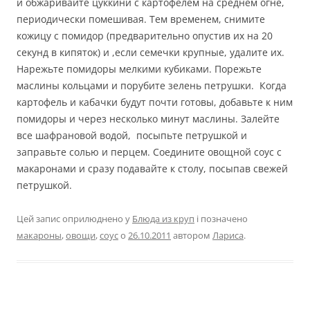
и обжаривайте цуккини с картофелем на среднем огне,
периодически помешивая. Тем временем, снимите
кожицу с помидор (предварительно опустив их на 20
секунд в кипяток) и ,если семечки крупные, удалите их.
Нарежьте помидоры мелкими кубиками. Порежьте
маслины кольцами и порубите зелень петрушки. Когда
картофель и кабачки будут почти готовы, добавьте к ним
помидоры и через несколько минут маслины. Залейте
все шафрановой водой, посыпьте петрушкой и
заправьте солью и перцем. Соедините овощной соус с
макаронами и сразу подавайте к столу, посыпав свежей
петрушкой.
Цей запис оприлюднено у
Блюда из круп
і позначено
макароны
,
овощи
,
соус
о
26.10.2011
автором
Лариса
.