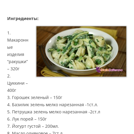
Ингредиенты:
1.
Макаронн
ые
изделия
“ракушки”
– 320г
2.
Цуккини –
400г
3. Горошек зеленый – 150г
4. Базилик зелень мелко нарезанная -1ст.л.
5. Петрушка зелень мелко нарезанная -2ст.л
6. Лук порей – 150г
7. Йогурт густой – 200мл.
8. Масло оливковое – 7ст.л.