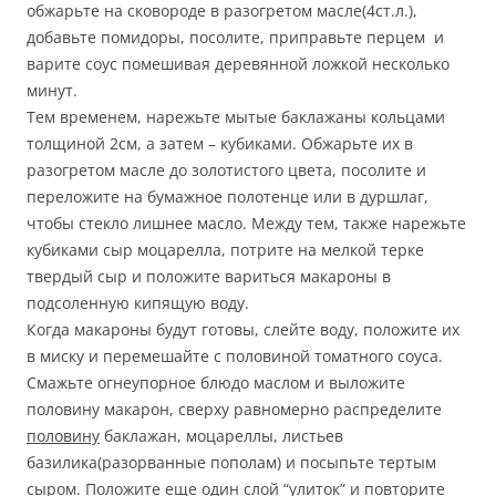
обжарьте на сковороде в разогретом масле(4ст.л.),
добавьте помидоры, посолите, приправьте перцем и
варите соус помешивая деревянной ложкой несколько
минут.
Тем временем, нарежьте мытые баклажаны кольцами
толщиной 2см, а затем – кубиками. Обжарьте их в
разогретом масле до золотистого цвета, посолите и
переложите на бумажное полотенце или в дуршлаг,
чтобы стекло лишнее масло. Между тем, также нарежьте
кубиками сыр моцарелла, потрите на мелкой терке
твердый сыр и положите вариться макароны в
подсоленную кипящую воду.
Когда макароны будут готовы, слейте воду, положите их
в миску и перемешайте с половиной томатного соуса.
Смажьте огнеупорное блюдо маслом и выложите
половину макарон, сверху равномерно распределите
половину
баклажан, моцареллы, листьев
базилика(разорванные пополам) и посыпьте тертым
сыром. Положите еще один слой “улиток” и повторите