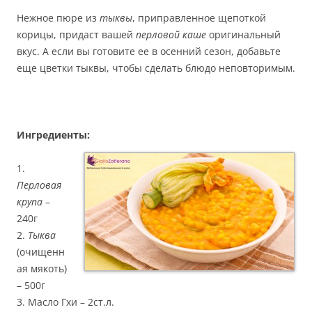
Нежное пюре из
тыквы
, приправленное щепоткой
корицы, придаст вашей
перловой каше
оригинальный
вкус. А если вы готовите ее в осенний сезон, добавьте
еще цветки тыквы, чтобы сделать блюдо неповторимым.
Ингредиенты:
1.
Перловая
крупа
–
240г
2.
Тыква
(очищенн
ая мякоть)
– 500г
3. Масло Гхи – 2ст.л.