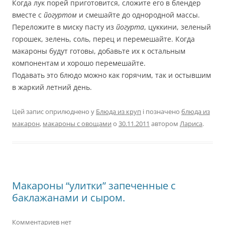
Когда лук порей приготовится, сложите его в блендер
вместе с
йогуртом
и смешайте до однородной массы.
Переложите в миску пасту из
йогурта
, цуккини, зеленый
горошек, зелень, соль, перец и перемешайте. Когда
макароны будут готовы, добавьте их к остальным
компонентам и хорошо перемешайте.
Подавать это блюдо можно как горячим, так и остывшим
в жаркий летний день.
Цей запис оприлюднено у
Блюда из круп
і позначено
блюда из
макарон
,
макароны с овощами
о
30.11.2011
автором
Лариса
.
Макароны “улитки” запеченные с
баклажанами и сыром.
Комментариев нет