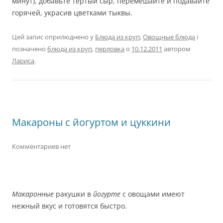
минут), добавьте тертый сыр, перемешайте и подавайте
горячей, украсив цветками тыквы.
Цей запис оприлюднено у
Блюда из круп
,
Овощные блюда
і
позначено
блюда из круп
,
перловка
о
10.12.2011
автором
Лариса
.
Макароны с йогуртом и цуккини
Комментариев нет
Макаронные
ракушки в
йогурте
с овощами имеют
нежный вкус и готовятся быстро.