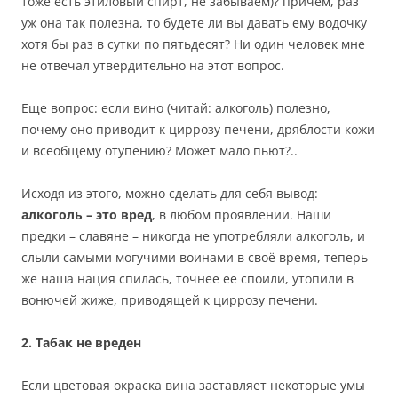
тоже есть этиловый спирт, не забываем)? причем, раз
уж она так полезна, то будете ли вы давать ему водочку
хотя бы раз в сутки по пятьдесят? Ни один человек мне
не отвечал утвердительно на этот вопрос.
Еще вопрос: если вино (читай: алкоголь) полезно,
почему оно приводит к циррозу печени, дряблости кожи
и всеобщему отупению? Может мало пьют?..
Исходя из этого, можно сделать для себя вывод:
алкоголь – это вред
, в любом проявлении. Наши
предки – славяне – никогда не употребляли алкоголь, и
слыли самыми могучими воинами в своё время, теперь
же наша нация спилась, точнее ее споили, утопили в
вонючей жиже, приводящей к циррозу печени.
2. Табак не вреден
Если цветовая окраска вина заставляет некоторые умы