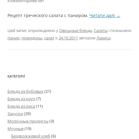
Комментариев нет
Рецепт греческого салата с паниром.
Читати далі
→
Цей запис оприлюднено у
Овощные блюда
,
Салаты
і позначено
панир
,
помидоры
,
салат
о
24.10.2011
автором
Лариса
.
КАТЕГОРІЇ
Блюда из бобовых
(21)
Блюда из круп
(7)
Блюда из риса
(11)
Закуски
(29)
Молочные продукты
(3)
Мучные
(19)
Бездрожжевой хлеб
(6)