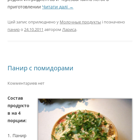
приготовлении
Читати далі
→
Цей запис оприлюднено у
Молочные продукты
і позначено
панир
о
24.10.2011
автором
Лариса
.
Панир с помидорами
Комментариев нет
Состав
продукто
в на 4
порции:
1. Панир