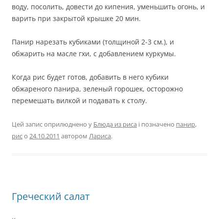
воду, посолить, довести до кипения, уменьшить огонь, и
варить при закрытой крышке 20 мин.
Панир нарезать кубиками (толщиной 2-3 см.), и
обжарить на масле гхи, с добавлением куркумы.
Когда рис будет готов, добавить в него кубики
обжареного панира, зеленый горошек, осторожно
перемешать вилкой и подавать к столу.
Цей запис оприлюднено у
Блюда из риса
і позначено
панир
,
рис
о
24.10.2011
автором
Лариса
.
Греческий салат