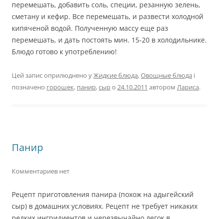
перемешать, добавить соль, специи, резанную зелень,
сметану и кефир. Все перемешать, и развести холодной
кипяченой водой. Полученную массу еще раз
перемешать, и дать постоять мин. 15-20 в холодильнике.
Блюдо готово к употреблению!
Цей запис оприлюднено у
Жидкие блюда
,
Овощные блюда
і
позначено
горошек
,
панир
,
сыр
о
24.10.2011
автором
Лариса
.
Панир
Комментариев нет
Рецепт приготовления панира (похож на адыгейский
сыр) в домашних условиях. Рецепт не требует никаких
редких ингридиентов и черезвычайно легок в