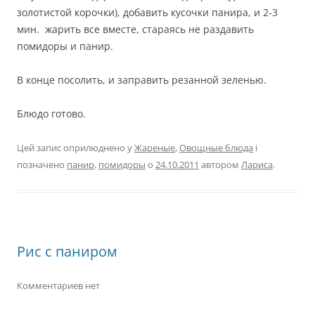
золотистой корочки), добавить кусочки панира, и 2-3
мин. жарить все вместе, стараясь не раздавить
помидоры и панир.
В конце посолить, и заправить резанной зеленью.
Блюдо готово.
Цей запис оприлюднено у
Жареные
,
Овощные блюда
і
позначено
панир
,
помидоры
о
24.10.2011
автором
Лариса
.
Рис с паниром
Комментариев нет