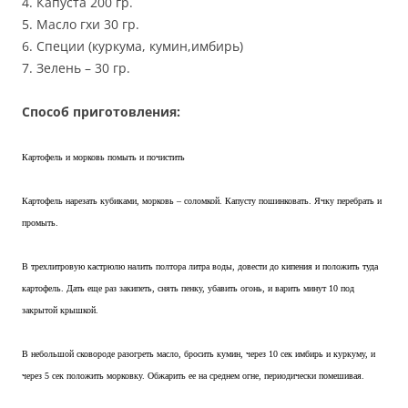
4. Капуста 200 гр.
5. Масло гхи 30 гр.
6. Специи (куркума, кумин,имбирь)
7. Зелень – 30 гр.
Способ приготовления:
Картофель и морковь помыть и почистить
Картофель нарезать кубиками, морковь – соломкой. Капусту пошинковать. Ячку перебрать и
промыть.
В трехлитровую кастрюлю налить полтора литра воды, довести до кипения и положить туда
картофель. Дать еще раз закипеть, снять пенку, убавить огонь, и варить минут 10 под
закрытой крышкой.
В небольшой сковороде разогреть масло, бросить кумин, через 10 сек имбирь и куркуму, и
через 5 сек положить морковку. Обжарить ее на среднем огне, периодически помешивая.