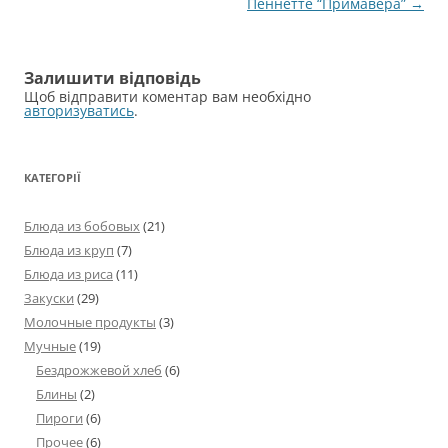
Навігація
Пеннетте “Примавера”
→
по
запису
Залишити відповідь
Щоб відправити коментар вам необхідно
авторизуватись
.
КАТЕГОРІЇ
Блюда из бобовых
(21)
Блюда из круп
(7)
Блюда из риса
(11)
Закуски
(29)
Молочные продукты
(3)
Мучные
(19)
Бездрожжевой хлеб
(6)
Блины
(2)
Пироги
(6)
Прочее
(6)