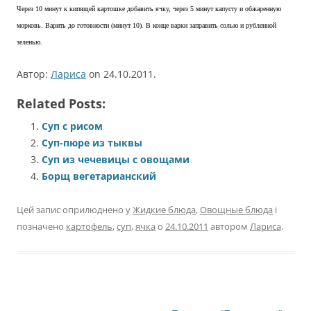
Через 10 минут к кипящей картошке добавить ячку, через 5 минут капусту и обжаренную
морковь. Варить до готовности (минут 10). В конце варки заправить солью и рубленной
зеленью.
Автор:
Лариса
on 24.10.2011.
Related Posts:
Суп с рисом
Суп-пюре из тыквы
Суп из чечевицы с овощами
Борщ вегетарианский
Цей запис оприлюднено у
Жидкие блюда
,
Овощные блюда
і
позначено
картофель
,
суп
,
ячка
о
24.10.2011
автором
Лариса
.