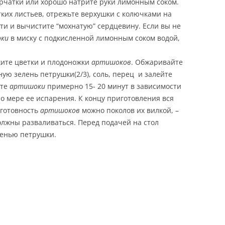
рчатки или хорошо натрите руки лимонным соком.
ких листьев, отрежьте верхушки с колючками на
сти и вычистите “мохнатую” сердцевину. Если вы не
ки
в миску с подкисленной лимонным соком водой,
жите цветки и плодоножки
артишоков
. Обжаривайте
ную зелень петрушки(2/3), соль, перец и залейте
ите
артишоки
примерно 15- 20 минут в зависимости
по мере ее испарения. К концу приготовления вся
 готовность
артишоков
можно поколов их вилкой, –
лжны разваливаться. Перед подачей на стол
енью петрушки.