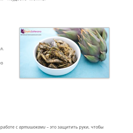
ЕСТЬ
Е
л.
по
Ы
 работе с
артишоками
– это защитить руки, чтобы