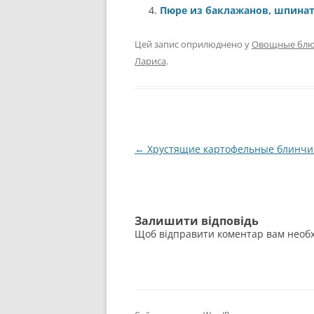
Пюре из баклажанов, шпина
Цей запис оприлюднено у
Овощные блю
Лариса
.
Навігація
←
Хрустящие картофельные блинчи
по
запису
Залишити відповідь
Щоб відправити коментар вам необ