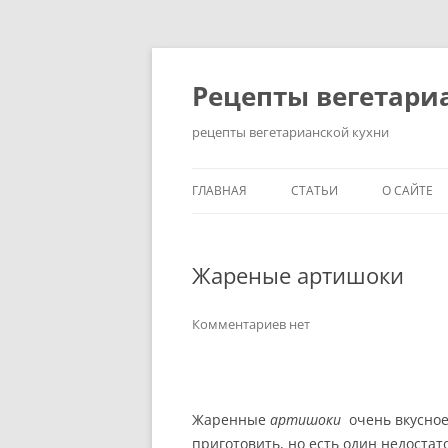
Перейти
до
вмісту
Рецепты вегетари
рецепты вегетарианской кухни
ГЛАВНАЯ
СТАТЬИ
О САЙТЕ
КАК ПОХУДЕТЬ НА
ВЕГЕТАРИАНСКОЙ ДИЕТЕ?
Жареные артишоки
ЗДОРОВЫЙ ОБРАЗ ЖИЗНИ
Комментариев нет
ИСТОРИЯ ВОЗНИКНОВЕНИ
ВЕГЕТАРИАНСТВА
КАК СТАТЬ ВЕГЕТАРИАНЦЕ
Жаренные
артишоки
очень вкусное 
приготовить, но есть один недостат
ПРАВИЛЬНОЕ ПИТАНИЕ: 