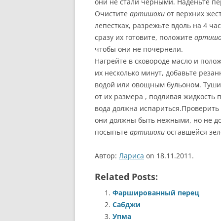
они не стали черными. Наденьте пе
Очистите
артишоки
от верхних жест
лепестках, разрежьте вдоль на 4 ча
сразу их готовите, положите
артишо
чтобы они не почернели.
Нагрейте в сковороде масло и поло
их несколько минут, добавьте резан
водой или овощным бульоном. Туш
от их размера , подливая жидкость 
вода должна испариться.Проверить
они должны быть нежными, но не до
посыпьте
артишоки
оставшейся зел
Автор:
Лариса
on 18.11.2011.
Related Posts:
Фаршированный перец
Сабджи
Упма