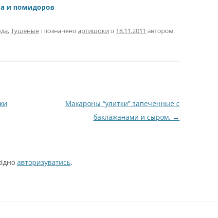
та и помидоров
да
,
Тушеные
і позначено
артишоки
о
18.11.2011
автором
ки
Макароны “улитки” запеченные с
баклажанами и сыром.
→
хідно
авторизуватись
.