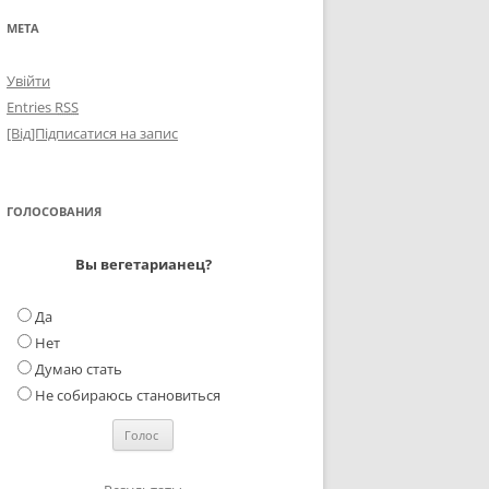
МЕТА
Увійти
Entries
RSS
[Від]Підписатися на запис
ГОЛОСОВАНИЯ
Вы вегетарианец?
Да
Нет
Думаю стать
Не собираюсь становиться