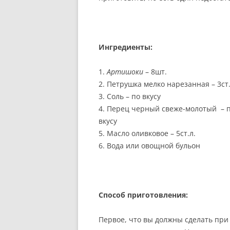
РЕКОМЕНДАЦИИ.
ПРАВИЛЬНОЕ ПИТАНИЕ: Ш
СТАДИЙ ОБЕДА.
Ингредиенты:
ВЕГЕТАРИАНЦЫ И ВКУСНО
1.
Артишоки
– 8шт.
ПИТАНИЕ: МИФ ИЛИ
2. Петрушка мелко нарезанная – 3ст.
РЕАЛЬНОСТЬ?
3. Соль – по вкусу
4. Перец черный свеже-молотый – 
ИЗВЕСТНЫЕ ВЕГЕТАРИАНЦ
вкусу
5. Масло оливковое – 5ст.л.
6. Вода или овощной бульон
Способ приготовления:
Первое, что вы должны сделать при