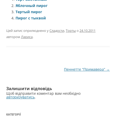
Яблочный пирог
Тертый пирог
Пирог с тыквой
Цей запис оприлюднено у
Сладости
,
Торты
о
24.10.2011
автором
Лариса
.
Навігація
Пеннетте “Примавера”
→
по
запису
Залишити відповідь
Щоб відправити коментар вам необхідно
авторизуватись
.
КАТЕГОРІЇ