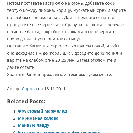
Потом поставьте кастрюлю на огонь, добавьте сок и
тертую кожуру лимона, корицу, мускатный орех и варите
на слабом огне около часа. Дайте немного остыть и
пропустите все через сито. Сразу же разложите
варенье
в чистые банки, закройте крышками и переверните
вверх дном – пусть они так остынут.
Поставьте банки в кастрюлю с холодной водой, чтобы
она доходила им до “горлышка”, доведите до кипения и
варите на слабом огне 20-25мин. Затем отключите и
дайте остыть.
Храните
джем
в прохладном, темном, сухом месте.
Автор:
Лариса
on 13.11.2011.
Related Posts:
Фруктовый мармелад
Морковная халава
Манные ладду
Козинаки с миндалем и фисташками