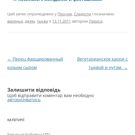
Цей запис оприлюднено у
Прочие
,
Сладости
і позначено
варенье
,
джем
,
тыква
о
13.11.2011
автором
Лариса
.
Навігація
←
Перец фаршированный
Вегетарианское карри с
по
козьим сыром
тыквой и нутом.
→
запису
Залишити відповідь
Щоб відправити коментар вам необхідно
авторизуватись
.
КАТЕГОРІЇ
Блюда из бобовых
(21)