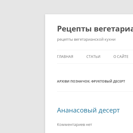
Перейти
до
вмісту
Рецепты вегетари
рецепты вегетарианской кухни
ГЛАВНАЯ
СТАТЬИ
О САЙТЕ
КАК ПОХУДЕТЬ НА
ВЕГЕТАРИАНСКОЙ ДИЕТЕ?
АРХІВИ ПОЗНАЧОК:
ФРУКТОВЫЙ ДЕСЕРТ
ЗДОРОВЫЙ ОБРАЗ ЖИЗНИ
ИСТОРИЯ ВОЗНИКНОВЕНИ
Ананасовый десерт
ВЕГЕТАРИАНСТВА
КАК СТАТЬ ВЕГЕТАРИАНЦЕ
Комментариев нет
ПРАВИЛЬНОЕ ПИТАНИЕ: 