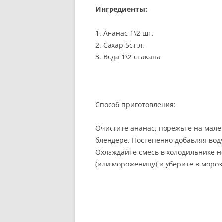
Ингредиенты:
РЕКОМЕНДАЦИИ.
ПРАВИЛЬНОЕ ПИТАНИЕ: Ш
1. Ананас 1\2 шт.
СТАДИЙ ОБЕДА.
2. Сахар 5ст.л.
3. Вода 1\2 стакана
ВЕГЕТАРИАНЦЫ И ВКУСНО
ПИТАНИЕ: МИФ ИЛИ
РЕАЛЬНОСТЬ?
Способ приготовления:
ИЗВЕСТНЫЕ ВЕГЕТАРИАНЦ
Очистите ананас, порежьте на мале
блендере. Постепенно добавляя вод
Охлаждайте смесь в холодильнике н
(или мороженицу) и уберите в мороз