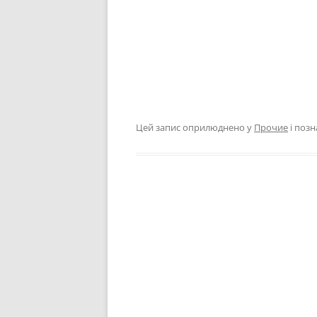
Цей запис оприлюднено у
Прочие
і поз