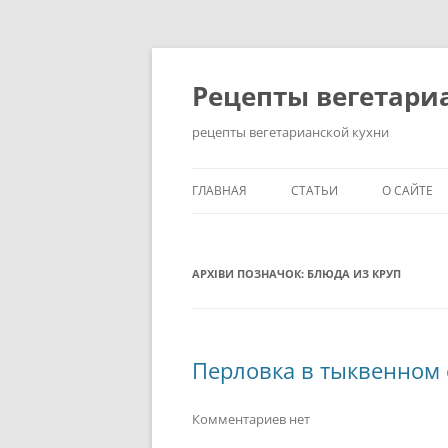
Перейти
до
вмісту
Рецепты вегетари
рецепты вегетарианской кухни
ГЛАВНАЯ
СТАТЬИ
О САЙТЕ
КАК ПОХУДЕТЬ НА
ВЕГЕТАРИАНСКОЙ ДИЕТЕ?
АРХІВИ ПОЗНАЧОК:
БЛЮДА ИЗ КРУП
ЗДОРОВЫЙ ОБРАЗ ЖИЗНИ
ИСТОРИЯ ВОЗНИКНОВЕНИ
Перловка в тыквенном 
ВЕГЕТАРИАНСТВА
КАК СТАТЬ ВЕГЕТАРИАНЦЕ
Комментариев нет
ПРАВИЛЬНОЕ ПИТАНИЕ: 