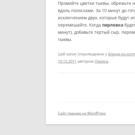
Промойте цветки тыквы, обрежьте 
вдоль полосками. За 10 минут до го
исключением двух, которые будут и
перемешайте. Когда
перловка
будет
минут), добавьте тертый сыр, пере
тыквы.
Цей запис оприлюднено у
Блюда из кру
10.12.2011
автором
Лариса
.
Сайт працює на WordPress