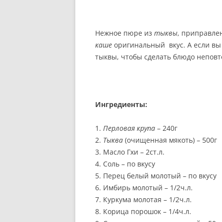
РЕКОМЕНДАЦИИ.
ПРАВИЛЬНОЕ ПИТАНИЕ: Ш
Нежное пюре из
тыквы
, приправле
СТАДИЙ ОБЕДА.
каше
оригинальный вкус. А если вы 
тыквы, чтобы сделать блюдо непов
ВЕГЕТАРИАНЦЫ И ВКУСНО
ПИТАНИЕ: МИФ ИЛИ
РЕАЛЬНОСТЬ?
Ингредиенты:
ИЗВЕСТНЫЕ ВЕГЕТАРИАНЦ
1.
Перловая крупа
– 240г
2.
Тыква
(очищенная мякоть) – 500г
3. Масло Гхи – 2ст.л.
4. Соль – по вкусу
5. Перец белый молотый – по вкусу
6. Имбирь молотый – 1/2ч.л.
7. Куркума молотая – 1/2ч.л.
8. Корица порошок – 1/4ч.л.