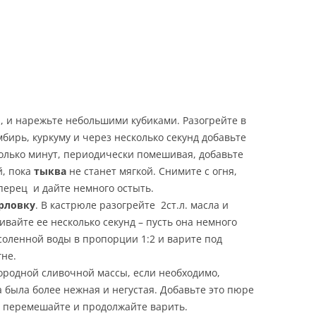
, и нарежьте небольшими кубиками. Разогрейте в
мбирь, куркуму и через несколько секунд добавьте
олько минут, периодически помешивая, добавьте
й, пока
тыква
не станет мягкой. Снимите с огня,
перец и дайте немного остыть.
рловку
. В кастрюле разогрейте 2ст.л. масла и
вайте ее несколько секунд – пусть она немного
соленной воды в пропорции 1:2 и варите под
не.
ородной сливочной массы, если необходимо,
 была более нежная и негустая. Добавьте это пюре
о перемешайте и продолжайте варить.