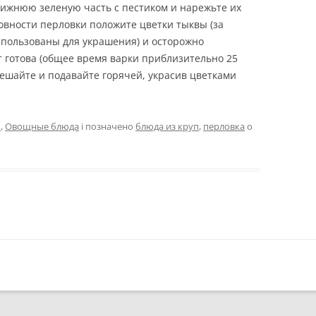
нижнюю зеленую часть с пестиком и нарежьте их
товности перловки положите цветки тыквы (за
спользованы для украшения) и осторожно
 готова (общее время варки приблизительно 25
мешайте и подавайте горячей, украсив цветками
п
,
Овощные блюда
і позначено
блюда из круп
,
перловка
о