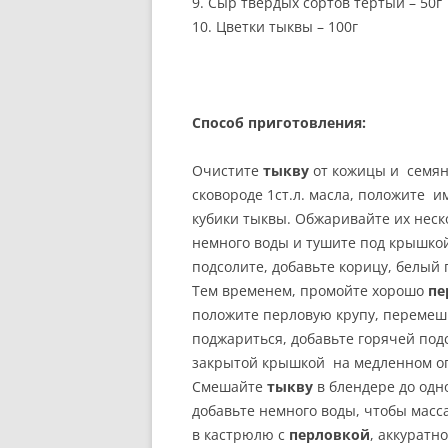
9. Сыр твердых сортов тертый – 50г
10. Цветки тыквы – 100г
Способ приготовления:
Очистите
тыкву
от кожицы и семян
сковороде 1ст.л. масла, положите и
кубики тыквы. Обжаривайте их неск
немного воды и тушите под крышко
подсолите, добавьте корицу, белый 
Тем временем, промойте хорошо
пе
положите перловую крупу, перемеши
поджариться, добавьте горячей под
закрытой крышкой на медленном ог
Смешайте
тыкву
в блендере до одн
добавьте немного воды, чтобы масса
в кастрюлю с
перловкой
, аккуратн