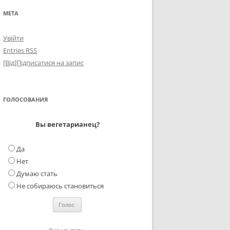
МЕТА
Увійти
Entries
RSS
[Від]Підписатися на запис
ГОЛОСОВАНИЯ
Вы вегетарианец?
Да
Нет
Думаю стать
Не собираюсь становиться