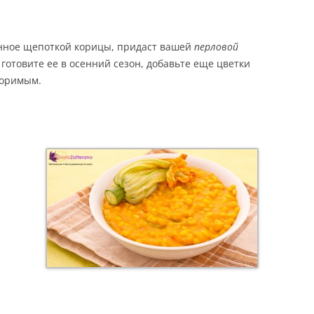
ЕСТЬ
нное щепоткой корицы, придаст вашей
перловой
готовите ее в осенний сезон, добавьте еще цветки
торимым.
Е
Ы