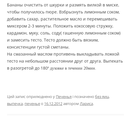
Бананы очистить от шкурки и размять вилкой в миске,
чтобы получилось пюре. Взбрызнуть лимонным соком,
добавить сахар, растительное масло и перемешивать
миксером 2-3 минуты. Положить кокосовую стружку,
кардамон, муку, соль, соду( гашенную лимонным соком)
и замесить тесто. Тесто должно быть вязким,
консистенции густой сметаны.
На смазанный маслом противень выкладывать ложкой
тесто на небольшом расстоянии друг от друга. Выпекать
в разогретой до 180
º
духовке в течении 20мин.
Цей запис оприлюднено у
Печенья
і позначено
без яиц
,
выпечка
,
печенье
о
16.12.2012
автором
Лариса
.