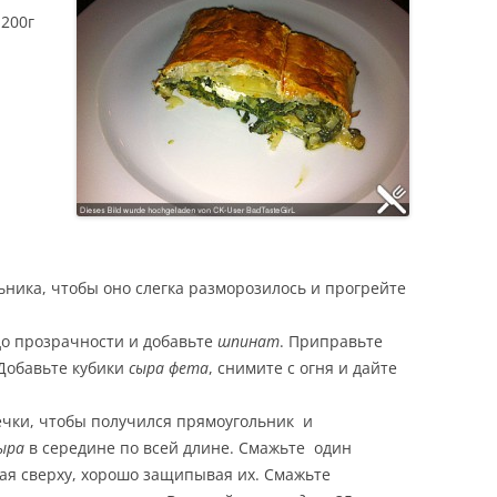
 200г
ЕСТЬ
Е
Ы
ьника, чтобы оно слегка разморозилось и прогрейте
до прозрачности и добавьте
шпинат
. Приправьте
 Добавьте кубики
сыра фета
, снимите с огня и дайте
печки, чтобы получился прямоугольник и
ыра
в середине по всей длине. Смажьте один
ая сверху, хорошо защипывая их. Смажьте