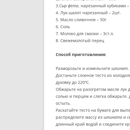
3.
Сыр фета
, нарезанный кубиками –
РЕКОМЕНДАЦИИ.
4. Лук-шалот нарезанный – 2шт.
ПРАВИЛЬНОЕ ПИТАНИЕ: Ш
5. Масло сливочное – 50г
СТАДИЙ ОБЕДА.
6. Соль
7. Молоко для смазки – 3ст.л.
ВЕГЕТАРИАНЦЫ И ВКУСНО
8. Свежемолотый перец
ПИТАНИЕ: МИФ ИЛИ
РЕАЛЬНОСТЬ?
Способ приготовления:
ИЗВЕСТНЫЕ ВЕГЕТАРИАНЦ
Разморозьте и измельчите
шпинат
.
Достаньте слоеное тесто из холодил
духовку до 220ºС.
Обжарьте на разогретом масле лук 
солью и перцем и слегка обжарьте.
остыть.
Раскатайте тесто на бумаге для вы
распределите массу из
шпината
и
с
длинный край водой и соедините кр