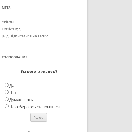
МЕТА
Увійти
Entries
RSS
[Від]Підписатися на запис
ГОЛОСОВАНИЯ
Вы вегетарианец?
Да
Нет
Думаю стать
Не собираюсь становиться