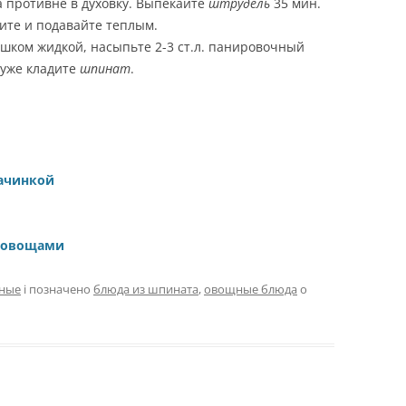
а противне в духовку. Выпекайте
штрудель
35 мин.
дите и подавайте теплым.
ишком жидкой, насыпьте 2-3 ст.л. панировочный
у уже кладите
шпинат
.
начинкой
с овощами
ные
і позначено
блюда из шпината
,
овощные блюда
о