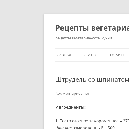
Перейти
до
вмісту
Рецепты вегетари
рецепты вегетарианской кухни
ГЛАВНАЯ
СТАТЬИ
О САЙТЕ
КАК ПОХУДЕТЬ НА
ВЕГЕТАРИАНСКОЙ ДИЕТЕ?
Штрудель со шпинатом
ЗДОРОВЫЙ ОБРАЗ ЖИЗНИ
Комментариев нет
ИСТОРИЯ ВОЗНИКНОВЕНИ
ВЕГЕТАРИАНСТВА
Ингредиенты:
КАК СТАТЬ ВЕГЕТАРИАНЦЕ
1. Тесто слоеное замороженное – 27
Шпинат
замороженный – 500г
ПРАВИЛЬНОЕ ПИТАНИЕ: 