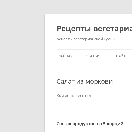
Перейти
до
вмісту
Рецепты вегетари
рецепты вегетарианской кухни
ГЛАВНАЯ
СТАТЬИ
О САЙТЕ
КАК ПОХУДЕТЬ НА
ВЕГЕТАРИАНСКОЙ ДИЕТЕ?
Салат из моркови
ЗДОРОВЫЙ ОБРАЗ ЖИЗНИ
Комментариев нет
ИСТОРИЯ ВОЗНИКНОВЕНИ
ВЕГЕТАРИАНСТВА
КАК СТАТЬ ВЕГЕТАРИАНЦЕ
Состав продуктов на 5 порций:
ПРАВИЛЬНОЕ ПИТАНИЕ: 