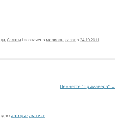
да
,
Салаты
і позначено
морковь
,
салат
о
24.10.2011
Пеннетте “Примавера”
→
хідно
авторизуватись
.