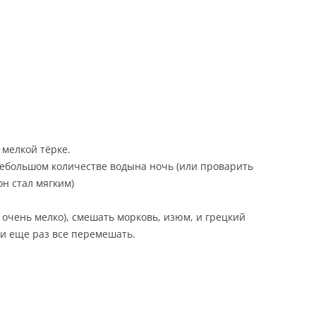
ЕСТЬ
Е
 мелкой тёрке.
Ы
небольшом количестве водына ночь (или проварить
он стал мягким)
 очень мелко), смешать морковь, изюм, и грецкий
 и еще раз все перемешать.