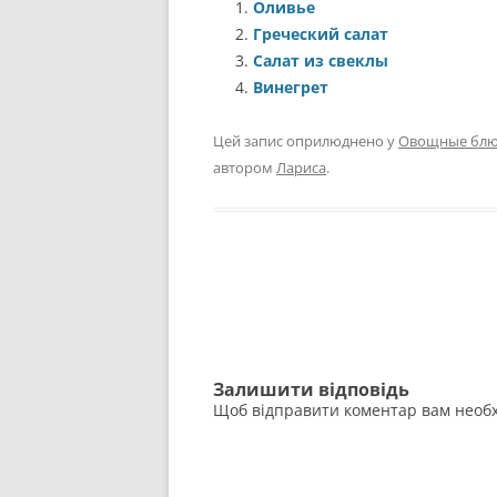
Оливье
Греческий салат
Салат из свеклы
Винегрет
Цей запис оприлюднено у
Овощные блю
автором
Лариса
.
Навігація
по
запису
Залишити відповідь
Щоб відправити коментар вам необ