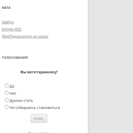
МЕТА
Увійти
Entries
RSS
[Від]Підписатися на запис
ГОЛОСОВАНИЯ
Вы вегетарианец?
Да
Нет
Думаю стать
Не собираюсь становиться