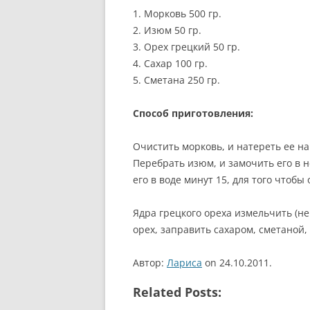
1. Морковь 500 гр.
РЕКОМЕНДАЦИИ.
2. Изюм 50 гр.
ПРАВИЛЬНОЕ ПИТАНИЕ: Ш
3. Орех грецкий 50 гр.
СТАДИЙ ОБЕДА.
4. Сахар 100 гр.
5. Сметана 250 гр.
ВЕГЕТАРИАНЦЫ И ВКУСНО
ПИТАНИЕ: МИФ ИЛИ
Способ приготовления:
РЕАЛЬНОСТЬ?
Очистить морковь, и натереть ее на
ИЗВЕСТНЫЕ ВЕГЕТАРИАНЦ
Перебрать изюм, и замочить его в 
его в воде минут 15, для того чтобы 
Ядра грецкого ореха измельчить (не
орех, заправить сахаром, сметаной,
Автор:
Лариса
on 24.10.2011.
Related Posts: