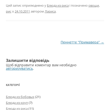
Цей запис оприлюднено у
Блюда из риса
і позначено
овощи
,
рис
о
24.10.2011
автором
Лариса
.
Навігація
Пеннетте “Примавера”
→
по
запису
Залишити відповідь
Щоб відправити коментар вам необхідно
авторизуватись
.
КАТЕГОРІЇ
Блюда из бобовых
(21)
Блюда из круп
(7)
Блюда из риса
(11)