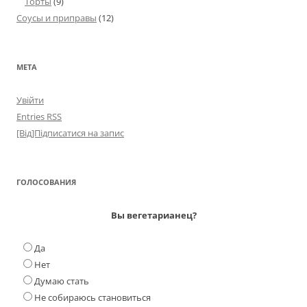
Торты
(9)
Соусы и приправы
(12)
МЕТА
Увійти
Entries
RSS
[Від]Підписатися на запис
ГОЛОСОВАНИЯ
Вы вегетарианец?
Да
Нет
Думаю стать
Не собираюсь становиться