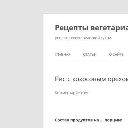
Перейти
до
вмісту
Рецепты вегетари
рецепты вегетарианской кухни
ГЛАВНАЯ
СТАТЬИ
О САЙТЕ
КАК ПОХУДЕТЬ НА
ВЕГЕТАРИАНСКОЙ ДИЕТЕ?
Рис с кокосовым орехо
ЗДОРОВЫЙ ОБРАЗ ЖИЗНИ
Комментариев нет
ИСТОРИЯ ВОЗНИКНОВЕНИ
ВЕГЕТАРИАНСТВА
КАК СТАТЬ ВЕГЕТАРИАНЦЕ
Состав продуктов на … порции:
ПРАВИЛЬНОЕ ПИТАНИЕ: 