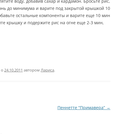
тите воду, добавив сахар и кардамон. Бросьте рис,
онь до минимума и варите под закрытой крышкой 10
обавьте остальные компоненты и варите еще 10 мин
те крышку и подержите рис на огне еще 2-3 мин,
о
24.10.2011
автором
Лариса
.
Пеннетте “Примавера”
→