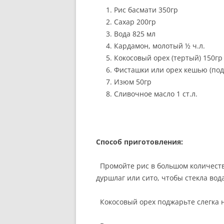
Рис басмати 350гр
РЕКОМЕНДАЦИИ.
Сахар 200гр
ПРАВИЛЬНОЕ ПИТАНИЕ: Ш
Вода 825 мл
СТАДИЙ ОБЕДА.
Кардамон, молотый ½ ч.л.
Кокосовый орех (тертый) 150гр
ВЕГЕТАРИАНЦЫ И ВКУСНО
Фисташки или орех кешью (по
ПИТАНИЕ: МИФ ИЛИ
Изюм 50гр
РЕАЛЬНОСТЬ?
Сливочное масло 1 ст.л.
ИЗВЕСТНЫЕ ВЕГЕТАРИАНЦ
Способ приготовления:
Промойте рис в большом количестве
дуршлаг или сито, чтобы стекла вода
Кокосовый орех поджарьте слегка н