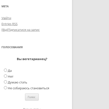
МЕТА
Увійти
Entries
RSS
[Від]Підписатися на запис
ГОЛОСОВАНИЯ
Вы вегетарианец?
Да
Нет
Думаю стать
Не собираюсь становиться