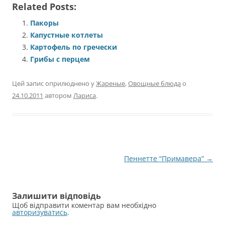
Related Posts:
Пакоры
Капустные котлеты
Картофель по гречески
Грибы с перцем
Цей запис оприлюднено у
Жареные
,
Овощные блюда
о
24.10.2011
автором
Лариса
.
Навігація
Пеннетте “Примавера”
→
по
запису
Залишити відповідь
Щоб відправити коментар вам необхідно
авторизуватись
.