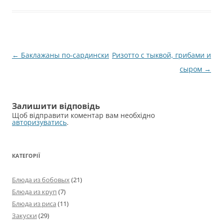
Навігація
←
Баклажаны по-сардински
Ризотто с тыквой, грибами и
по
сыром
→
запису
Залишити відповідь
Щоб відправити коментар вам необхідно
авторизуватись
.
КАТЕГОРІЇ
Блюда из бобовых
(21)
Блюда из круп
(7)
Блюда из риса
(11)
Закуски
(29)