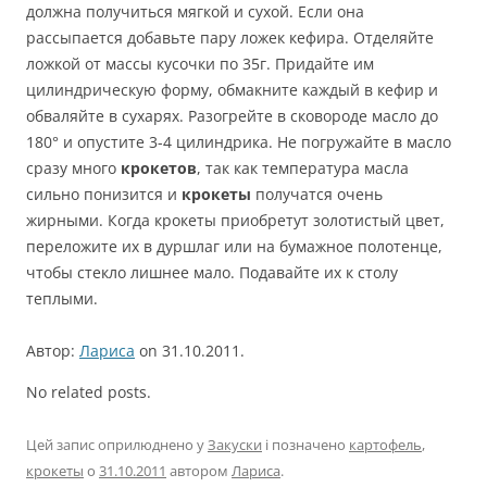
должна получиться мягкой и сухой. Если она
рассыпается добавьте пару ложек кефира. Отделяйте
ложкой от массы кусочки по 35г. Придайте им
цилиндрическую форму, обмакните каждый в кефир и
обваляйте в сухарях. Разогрейте в сковороде масло до
180° и опустите 3-4 цилиндрика. Не погружайте в масло
сразу много
крокетов
, так как температура масла
сильно понизится и
крокеты
получатся очень
жирными. Когда крокеты приобретут золотистый цвет,
переложите их в дуршлаг или на бумажное полотенце,
чтобы стекло лишнее мало. Подавайте их к столу
теплыми.
Автор:
Лариса
on 31.10.2011.
No related posts.
Цей запис оприлюднено у
Закуски
і позначено
картофель
,
крокеты
о
31.10.2011
автором
Лариса
.