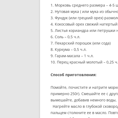
1. Морковь среднего размера – 4-5 ш
РЕКОМЕНДАЦИИ.
2. Нутовая мука ( или мука из обычно
ПРАВИЛЬНОЕ ПИТАНИЕ: Ш
3. Фундук (или грецкий орех) размо
СТАДИЙ ОБЕДА.
4. Кокосовый орех свежий натертый –
5. Листья кориандра или петрушки н
ВЕГЕТАРИАНЦЫ И ВКУСНО
6. Соль – 0,5 ч.л.
ПИТАНИЕ: МИФ ИЛИ
7. Пекарский порошок (или сода)
РЕАЛЬНОСТЬ?
8. Куркума – 0,5 ч.л.
9. Гарам-масала – 1 ч.л.
ИЗВЕСТНЫЕ ВЕГЕТАРИАНЦ
10. Перец красный молотый – 0,25 ч.
Способ приготовления:
Помойте, почистите и натрите морк
примерно 250г). Смешайте ее с дру
вымешайте, добавив немного воды, 
Нагрейте масло в глубокой сковоро
пальцем столкните ее в масло. Повт