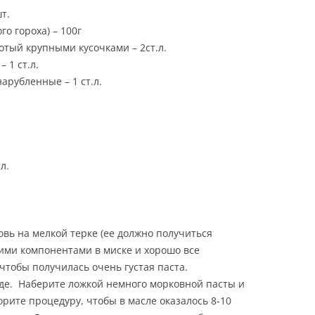
т.
го гороха) – 100г
ЕСТЬ
лотый крупными кусочками – 2ст.л.
 1 ст.л.
арубленные – 1 ст.л.
Е
Ы
л.
овь на мелкой терке (ее должно получиться
гими компонентами в миске и хорошо все
чтобы получилась очень густая паста.
де. Наберите ложкой немного морковной пасты и
орите процедуру, чтобы в масле оказалось 8-10