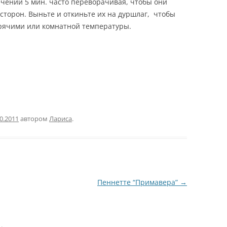
ечении 5 мин. часто переворачивая, чтобы они
сторон. Выньте и откиньте их на дуршлаг, чтобы
орячими или комнатной температуры.
0.2011
автором
Лариса
.
Пеннетте “Примавера”
→