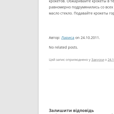
крокетов. Обжаривайте крокеты в т
равномерно подрумянились со всех 
масло стекло. Подавайте крокеты г
Автор:
Лариса
on 24.10.2011.
No related posts.
Цей запис оприлюднено у
Закуски
о
24.1
Навігація
по
запису
Залишити відповідь