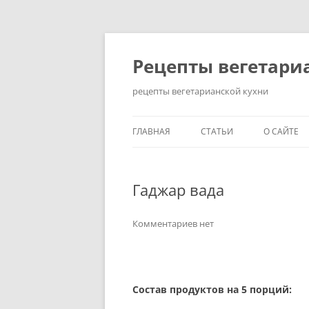
Перейти
до
вмісту
Рецепты вегетари
рецепты вегетарианской кухни
ГЛАВНАЯ
СТАТЬИ
О САЙТЕ
КАК ПОХУДЕТЬ НА
ВЕГЕТАРИАНСКОЙ ДИЕТЕ?
Гаджар вада
ЗДОРОВЫЙ ОБРАЗ ЖИЗНИ
Комментариев нет
ИСТОРИЯ ВОЗНИКНОВЕНИ
ВЕГЕТАРИАНСТВА
КАК СТАТЬ ВЕГЕТАРИАНЦЕ
Состав продуктов на 5 порций:
ПРАВИЛЬНОЕ ПИТАНИЕ: 