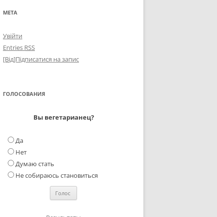
МЕТА
Увійти
Entries
RSS
[Від]Підписатися на запис
ГОЛОСОВАНИЯ
Вы вегетарианец?
Да
Нет
Думаю стать
Не собираюсь становиться