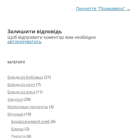
Навігація
Пеннетте “Примавера”
→
по
запису
Залишити відповідь
Щоб відправити коментар вам необхідно
авторизуватись
.
КАТЕГОРІЇ
Блюда из бобовых
(21)
Блюда из круп
(7)
Блюда из риса
(11)
Закуски
(29)
Молочные продукты
(3)
Мучные
(19)
Бездрожжевой хлеб
(6)
Блины
(2)
Пироги
(6)