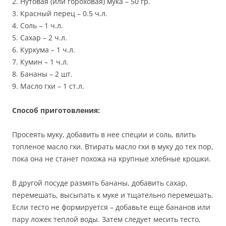
2. Нутовая (или гороховая) мука – 50 гр.
3. Красный перец – 0.5 ч.л.
4. Соль – 1 ч.л.
5. Сахар – 2 ч.л.
6. Куркума – 1 ч.л.
7. Кумин – 1 ч.л.
8. Бананы – 2 шт.
9. Масло гхи – 1 ст.л.
Способ приготовления:
Просеять муку, добавить в нее специи и соль, влить
топленое масло гхи. Втирать масло гхи в муку до тех пор,
пока она не станет похожа на крупные хлебные крошки.
В другой посуде размять бананы, добавить сахар,
перемешать, высыпать к муке и тщательно перемешать.
Если тесто не формируется – добавьте еще бананов или
пару ложек теплой воды. Затем следует месить тесто,