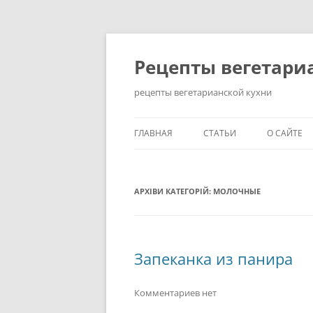
Перейти
до
вмісту
Рецепты вегетари
рецепты вегетарианской кухни
ГЛАВНАЯ
СТАТЬИ
О САЙТЕ
КАК ПОХУДЕТЬ НА
ВЕГЕТАРИАНСКОЙ ДИЕТЕ?
АРХІВИ КАТЕГОРІЙ:
МОЛОЧНЫЕ
ЗДОРОВЫЙ ОБРАЗ ЖИЗНИ
ИСТОРИЯ ВОЗНИКНОВЕНИ
Запеканка из панира
ВЕГЕТАРИАНСТВА
КАК СТАТЬ ВЕГЕТАРИАНЦЕ
Комментариев нет
ПРАВИЛЬНОЕ ПИТАНИЕ: 