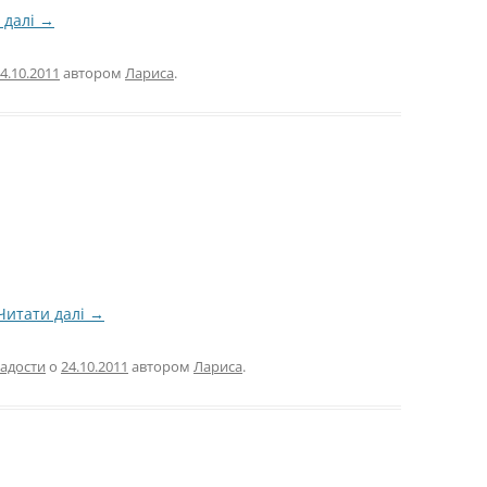
 далі
→
ЕСТЬ
4.10.2011
автором
Лариса
.
Е
Ы
Читати далі
→
адости
о
24.10.2011
автором
Лариса
.