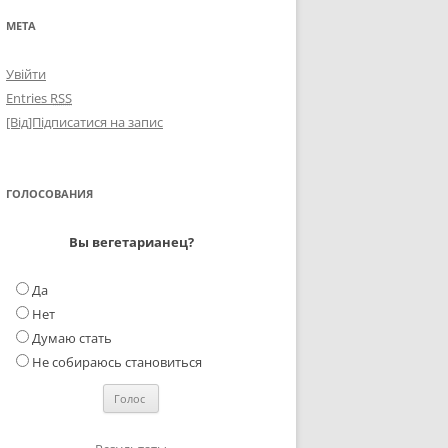
МЕТА
Увійти
Entries
RSS
[Від]Підписатися на запис
ГОЛОСОВАНИЯ
Вы вегетарианец?
Да
Нет
Думаю стать
Не собираюсь становиться