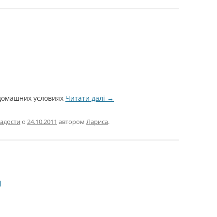
 домашних условиях
Читати далі
→
адости
о
24.10.2011
автором
Лариса
.
я