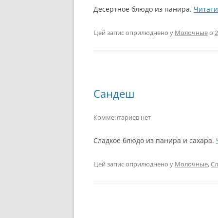
Десертное блюдо из панира.
Читати
РЕКОМЕНДАЦИИ.
ПРАВИЛЬНОЕ ПИТАНИЕ: Ш
Цей запис оприлюднено у
Молочные
о
2
СТАДИЙ ОБЕДА.
ВЕГЕТАРИАНЦЫ И ВКУСНО
ПИТАНИЕ: МИФ ИЛИ
РЕАЛЬНОСТЬ?
Сандеш
ИЗВЕСТНЫЕ ВЕГЕТАРИАНЦ
Комментариев нет
Сладкое блюдо из панира и сахара.
Цей запис оприлюднено у
Молочные
,
Сл